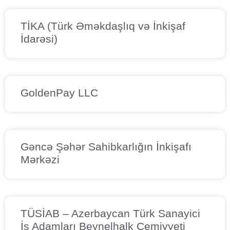
TİKA (Türk Əməkdaşlıq və İnkişaf
İdarəsi)
GoldenPay LLC
Gəncə Şəhər Sahibkarlığın İnkişafı
Mərkəzi
TÜSİAB – Azerbaycan Türk Sanayici
İş Adamları Beynelhalk Cemiyyeti